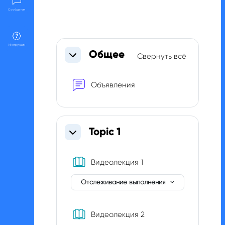
Сообщения
Section outline
Инструкции
Общее
Свернуть всё
Свернуть
Форум
Объявления
Topic 1
Свернуть
Книга
Видеолекция 1
Отслеживание выполнения
Книга
Видеолекция 2