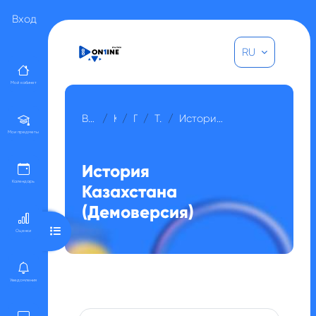
Перейти к основному содержанию
Вход
RU
Мой кабинет
В начало
Курсы
Прочее
Тренинги
История Казахстана (Демоверсия)
Мои предметы
История
Календарь
Казахстана
(Демоверсия)
Открыть оглавление курса
Оценки
Уведомления