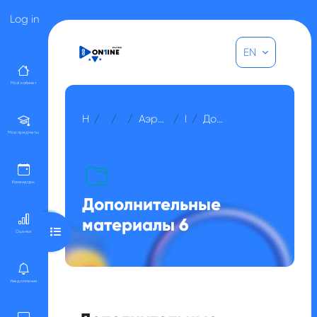
Skip to main content
Log in
EN
Мой кабинет
Home
Courses
Прочее
Аэрокосмические методы съемок
Неделя 6
Дополнительные материалы 6
Мои предметы
Календарь
Дополнительные
материалы 6
Open course index
Оценки
Уведомления