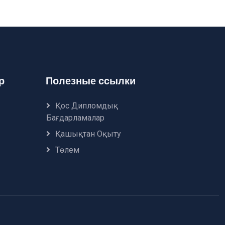
р
Полезные ссылки
Қос Дипломдық
Бағдарламалар
Қашықтан Оқыту
Төлем