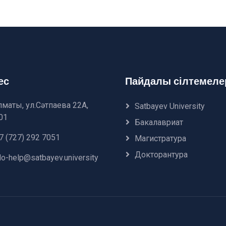
ес
Пайдалы сілтемеле
лматы, ул.Сәтпаева 22А,
Satbayev University
01
Бакалавриат
7 (727) 292 7051
Магистратура
Докторантура
do-help@satbayev.university