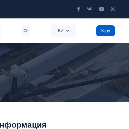
KZ
Кіру
нформация