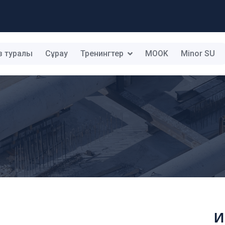
з туралы
Сұрау
Тренингтер
MOOK
Minor SU
И