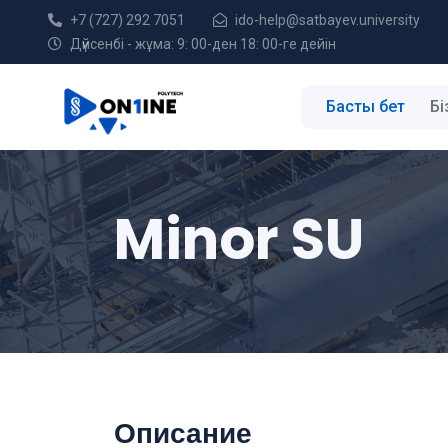
+7 (727) 292 7051
ido-help@satbayev.university
Дүйсенбі - жұма: 9: 00-ден 18: 00-ге дейін
Басты бет
Бі
Minor SU
Описание