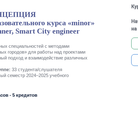
Ку
НЦЕПЦИЯ
На
зовательного курса «minor»
на
nner, Smart City engineer
ных специальностей с методами
ных городов» для работы над проектами
ный подход и взаимодействие различных
уппе:
33 студента/слушателя
рвый семестр 2024–2025 учебного
сов - 5 кредитов