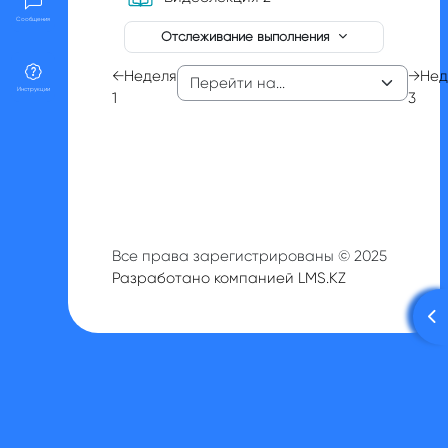
Сообщения
Отслеживание выполнения
←
Неделя
→
Нед
Инструкции
1
3
Все права зарегистрированы © 2025
Разработано компанией LMS.KZ
От