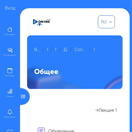
Перейти к основному содержанию
Вход
RU
Мой кабинет
В начало
Курсы
Прочее
Для гостей
Сатпаевоведение (рус)
Общее
Мои предметы
Общее
Календарь
Открыть оглавление курса
Оценки
Section outline
→
Лекция 1
Уведомления
Форум
Объявления