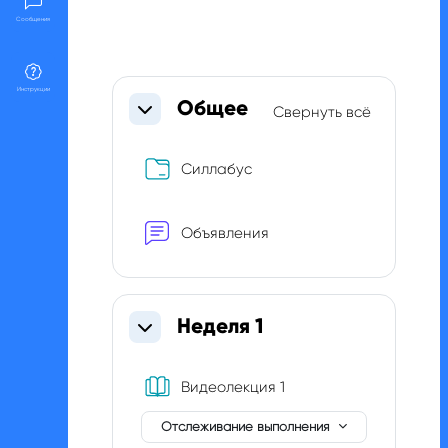
Сообщения
Section outline
Инструкции
Общее
Свернуть всё
Свернуть
Папка
Силлабус
Форум
Объявления
Неделя 1
Свернуть
Книга
Видеолекция 1
Отслеживание выполнения