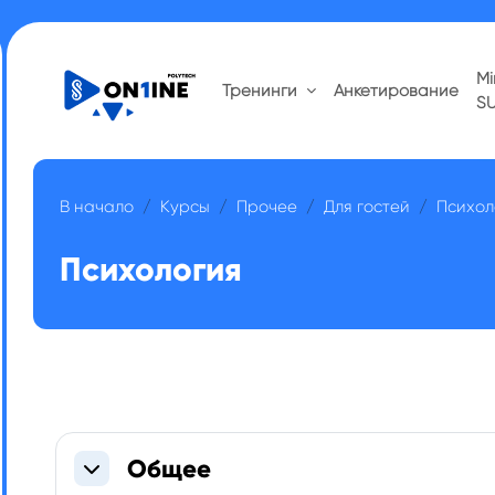
Mi
Тренинги
Анкетирование
S
В начало
Курсы
Прочее
Для гостей
Психол
Психология
Section outline
Общее
Свернуть