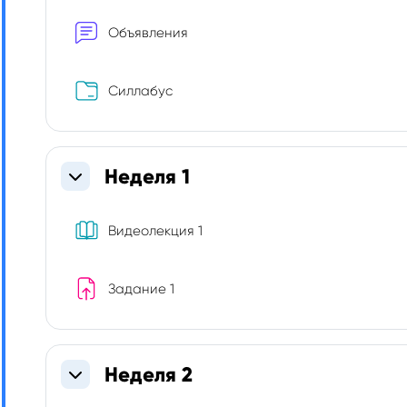
Форум
Объявления
Папка
Силлабус
Неделя 1
Свернуть
Книга
Видеолекция 1
Задание 1
Неделя 2
Свернуть