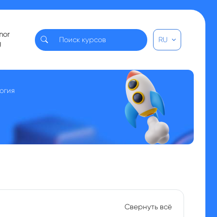
nor
RU
U
огия
Свернуть всё