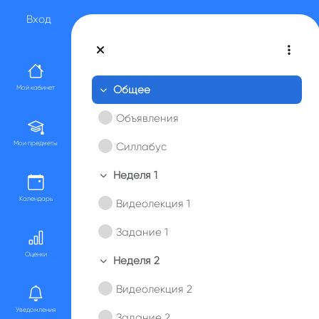
Перейти к основному содержанию
Вход
Общее
Мой кабинет
Свернуть
Объявления
Мои предметы
Силлабус
Неделя 1
Свернуть
Календарь
Видеолекция 1
Задание 1
Оценки
Неделя 2
Свернуть
Видеолекция 2
Уведомления
Задание 2