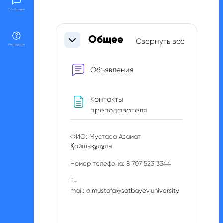
Сообщения
Section outline
Общее
Свернуть всё
Свернуть
Инструкции
Форум
Объявления
Контакты
Страница
преподавателя
ФИО:
Мустафа Азамат
Қойшықұлұлы
Номер телефона:
8 707 523 3344
E-
mail:
a.mustafa@satbayev.university