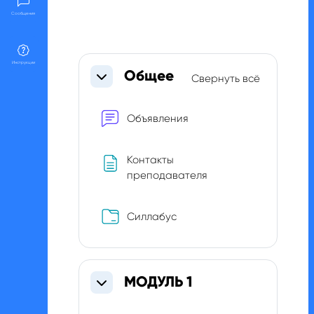
Сообщения
Section outline
Инструкции
Общее
Свернуть всё
Свернуть
Форум
Объявления
Контакты
Страница
преподавателя
Папка
Силлабус
МОДУЛЬ 1
Свернуть