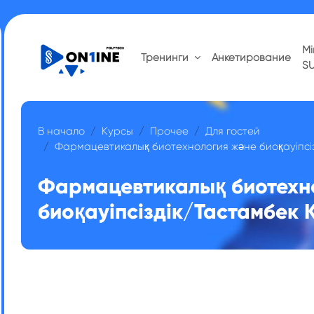
Mi
Тренинги
Анкетирование
S
В начало
Курсы
Прочее
Для гостей
Фармацевтикалық биотехнология және биоқауіпсіз
Фармацевтикалық биотехн
биоқауіпсіздік/Тастамбек