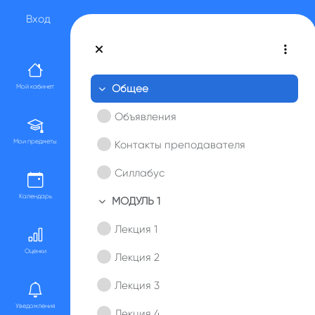
Перейти к основному содержанию
Вход
Общее
Мой кабинет
Свернуть
Объявления
Мои предметы
Контакты преподавателя
Силлабус
Календарь
МОДУЛЬ 1
Свернуть
Лекция 1
Оценки
Лекция 2
Лекция 3
Уведомления
Лекция 4