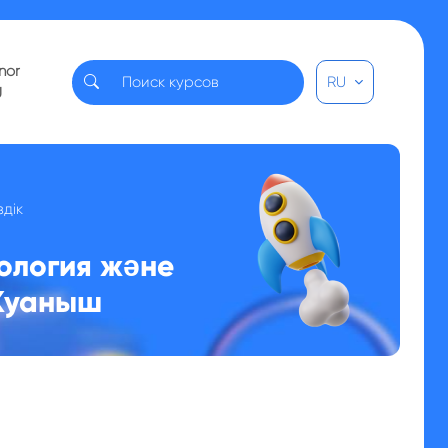
nor
RU
U
дік
ология және
 Куаныш