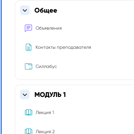
Section outline
Общее
Свернуть
Форум
Объявления
Страница
Контакты преподавателя
Папка
Силлабус
МОДУЛЬ 1
Свернуть
Книга
Лекция 1
Книга
Лекция 2