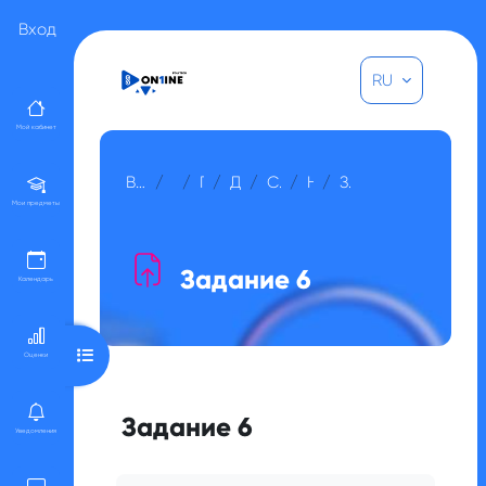
Перейти к основному содержанию
Вход
RU
Мой кабинет
В начало
Курсы
Прочее
Для гостей
Социология
Неделя 6
Задание 6
Мои предметы
Задание 6
Календарь
Открыть оглавление курса
Оценки
Задание 6
Уведомления
Требуемые условия завершения