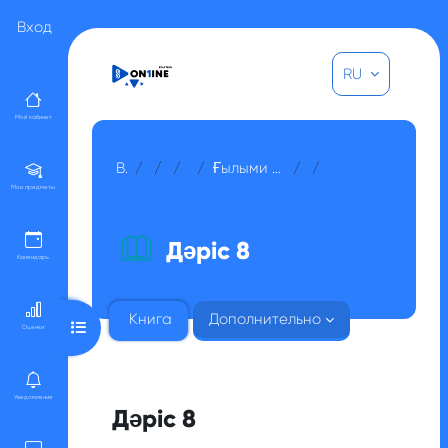
Перейти к основному содержанию
Вход
RU
Мой кабинет
В начало
Курсы
Прочее
Для гостей
Ғылыми зерттеу әдістерінің негіздері / Мустафа Азамат Қойшықұлұлы
Апта 8
Дәріс 8
Мои предметы
Дәріс 8
Календарь
Книга
Дополнительно
Открыть оглавление курса
Оценки
Уведомления
Дәріс 8