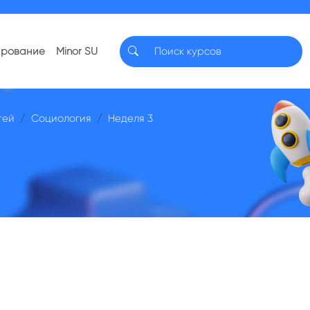
ирование
Minor SU
тей
Социология
Неделя 3