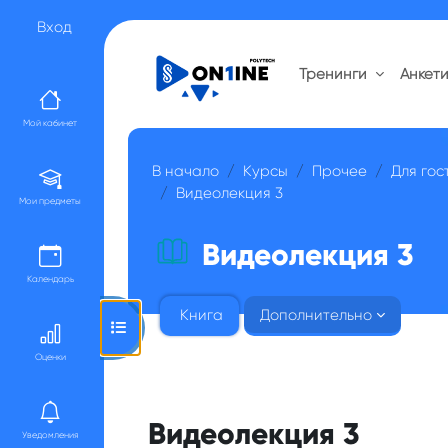
Перейти к основному содержанию
Вход
Тренинги
Анкет
Мой кабинет
В начало
Курсы
Прочее
Для гос
Видеолекция 3
Мои предметы
Видеолекция 3
Календарь
Книга
Дополнительно
Открыть оглавление курса
Оценки
Видеолекция 3
Уведомления