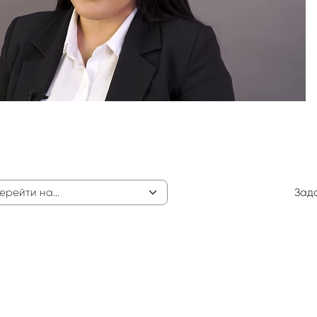
видео
Зада
ейти на...