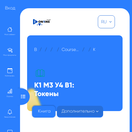
Перейти к основному содержанию
Вход
RU
Мой кабинет
В начало
Курсы
Прочее
Для гостей
Coursera - Технологии блокчейн - Кабдуллин Азат Амангельдыулы
МОДУЛЬ 3
К1 М3 У4 В1: Токены
Мои предметы
Календарь
К1 М3 У4 В1:
Токены
Открыть оглавление курса
Оценки
Книга
Дополнительно
Уведомления