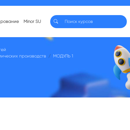
ирование
Minor SU
тей
мических производств
МОДУЛЬ 1