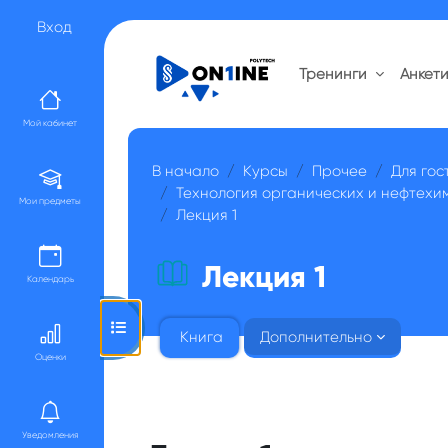
Перейти к основному содержанию
Вход
Тренинги
Анкет
Мой кабинет
В начало
Курсы
Прочее
Для гос
Технология органических и нефтехи
Мои предметы
Лекция 1
Лекция 1
Календарь
Открыть оглавление курса
Книга
Дополнительно
Оценки
Уведомления