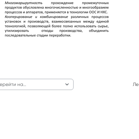
видео
Ле
ейти на...