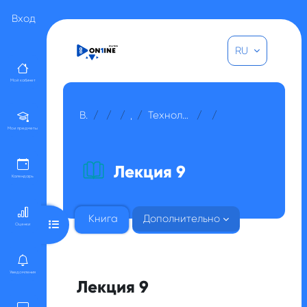
Перейти к основному содержанию
Вход
RU
Мой кабинет
В начало
Курсы
Прочее
Для гостей
Технология органических и нефтехимических производств
Модуль 3
Лекция 9
Мои предметы
Лекция 9
Календарь
Книга
Дополнительно
Открыть оглавление курса
Оценки
Уведомления
Лекция 9