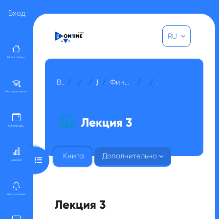
Перейти к основному содержанию
Вход
RU
Мой кабинет
В начало
Курсы
Прочее
Для гостей
Финансовый анализ и оценка проектов
МОДУЛЬ 1
Лекция 3
Мои предметы
Лекция 3
Календарь
Книга
Дополнительно
Открыть оглавление курса
Оценки
Уведомления
Лекция 3