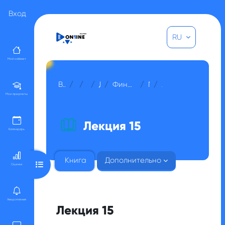
Перейти к основному содержанию
Вход
RU
Мой кабинет
В начало
Курсы
Прочее
Для гостей
Финансовый анализ и оценка проектов
МОДУЛЬ 4
Лекция 15
Мои предметы
Лекция 15
Календарь
Книга
Дополнительно
Открыть оглавление курса
Оценки
Уведомления
Лекция 15