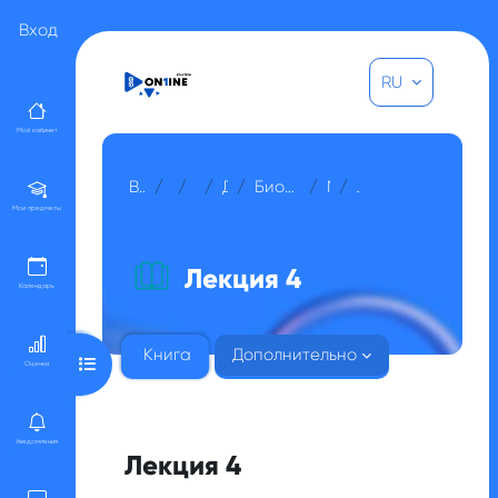
Перейти к основному содержанию
Вход
RU
Мой кабинет
В начало
Курсы
Прочее
Для гостей
Биотехнология микроорганизмов
МОДУЛЬ 1
Лекция 4
Мои предметы
Лекция 4
Календарь
Книга
Дополнительно
Открыть оглавление курса
Оценки
Уведомления
Лекция 4