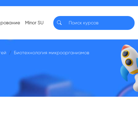
ирование
Minor SU
тей
Биотехнология микроорганизмов