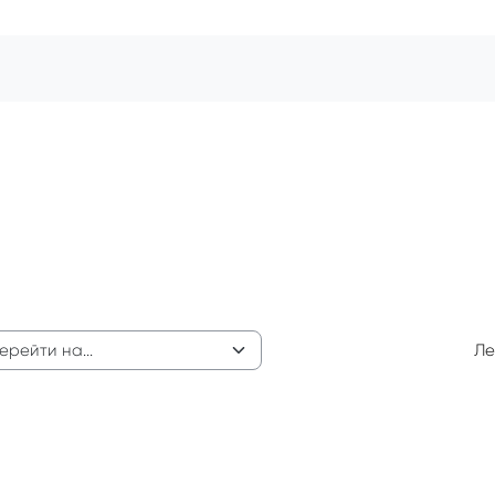
Ле
ейти на...