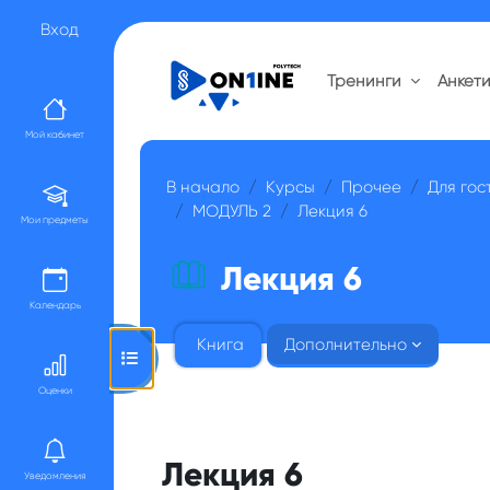
Перейти к основному содержанию
Вход
Тренинги
Анкет
Мой кабинет
В начало
Курсы
Прочее
Для гос
МОДУЛЬ 2
Лекция 6
Мои предметы
Лекция 6
Календарь
Книга
Дополнительно
Открыть оглавление курса
Оценки
Лекция 6
Уведомления