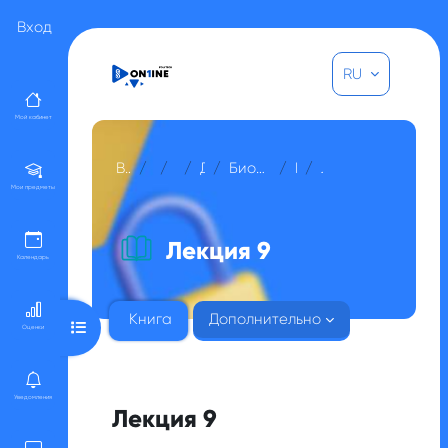
Перейти к основному содержанию
Вход
RU
Мой кабинет
В начало
Курсы
Прочее
Для гостей
Биотехнология микроорганизмов
Модуль 3
Лекция 9
Мои предметы
Лекция 9
Календарь
Книга
Дополнительно
Открыть оглавление курса
Оценки
Уведомления
Лекция 9