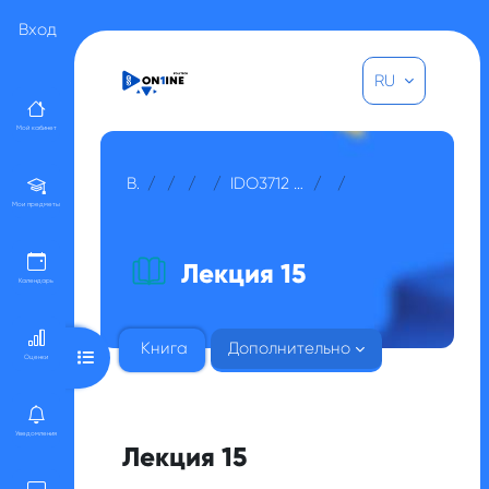
Перейти к основному содержанию
Вход
RU
Мой кабинет
В начало
Курсы
Прочее
Для гостей
IDO3712 Лабораторные методы исследований полезных ископаемых
МОДУЛЬ 4
Лекция 15
Мои предметы
Лекция 15
Календарь
Книга
Дополнительно
Открыть оглавление курса
Оценки
Уведомления
Лекция 15