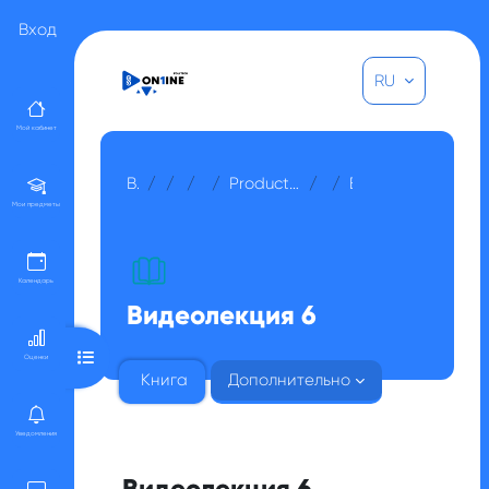
Перейти к основному содержанию
Вход
RU
Мой кабинет
В начало
Курсы
Прочее
Для гостей
Production Professor: Цифровая картография -рус (Анжелика Камза)
Неделя 6
Видеолекция 6
Мои предметы
Календарь
Видеолекция 6
Открыть оглавление курса
Оценки
Книга
Дополнительно
Уведомления
Видеолекция 6