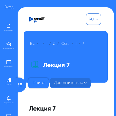
Перейти к основному содержанию
Вход
RU
Мой кабинет
В начало
Курсы
Прочее
Для гостей
Сатпаевоведение (рус)
Лекция 7
Лекция 7
Мои предметы
Лекция 7
Календарь
Книга
Дополнительно
Открыть оглавление курса
Оценки
Уведомления
Лекция 7