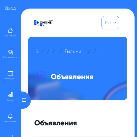
Перейти к основному содержанию
Вход
RU
Мой кабинет
В начало
Курсы
Прочее
Для гостей
Ғылыми зерттеу әдістерінің негіздері / Мустафа Азамат Қойшықұлұлы
Общее
Объявления
Мои предметы
Объявления
Календарь
Открыть оглавление курса
Оценки
Объявления
Уведомления