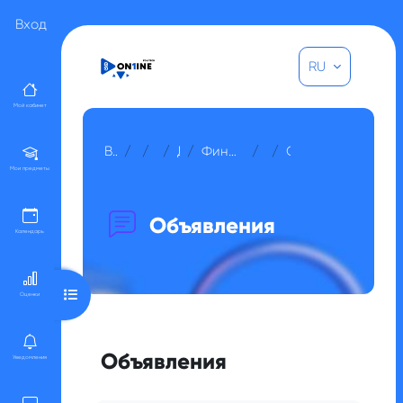
Перейти к основному содержанию
Вход
RU
Мой кабинет
В начало
Курсы
Прочее
Для гостей
Финансовый анализ и оценка проектов
Общее
Объявления
Мои предметы
Объявления
Календарь
Открыть оглавление курса
Оценки
Объявления
Уведомления