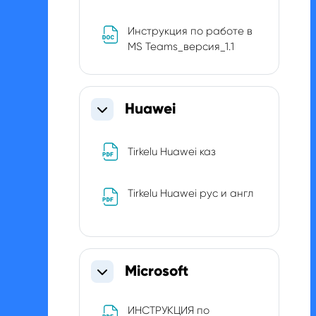
Инструкция по работе в
File
MS Teams_версия_1.1
Huawei
Collapse
File
Tirkelu Huawei каз
Tirkelu Huawei рус и англ
File
Microsoft
Collapse
ИНСТРУКЦИЯ по