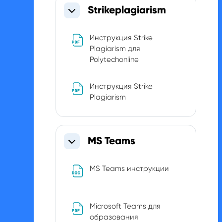
Strikeplagiarism
V
Collapse
i
Инструкция Strike
Plagiarism для
d
File
Polytechonline
e
Инструкция Strike
File
Plagiarism
o
MS Teams
Collapse
File
MS Teams инструкции
Microsoft Teams для
File
образования