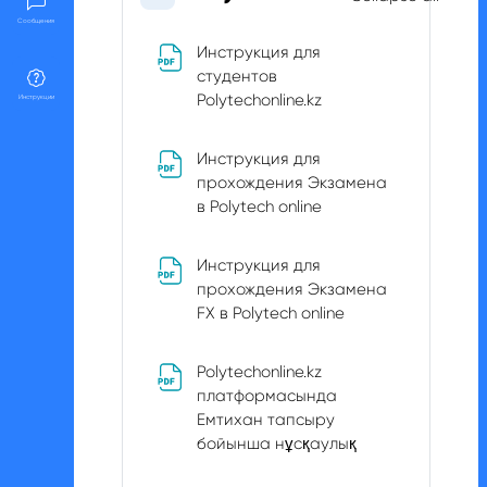
Collapse
Сообщения
Инструкция для
студентов
File
Polytechonline.kz
Инструкции
Инструкция для
прохождения Экзамена
File
в Polytech online
Инструкция для
прохождения Экзамена
File
FX в Polytech online
Polytechonline.kz
платформасында
Емтихан тапсыру
File
бойынша нұсқаулық