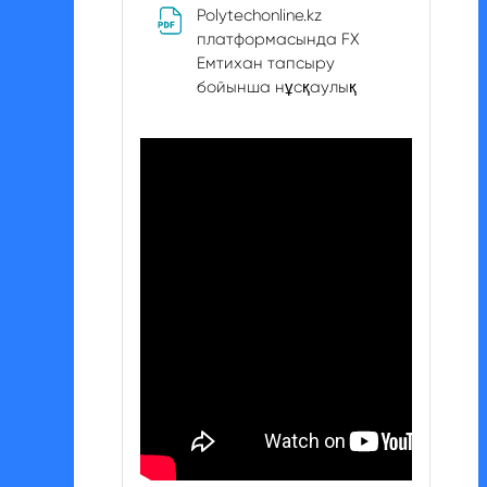
Polytechonline.kz
платформасында FX
Емтихан тапсыру
File
бойынша нұсқаулық