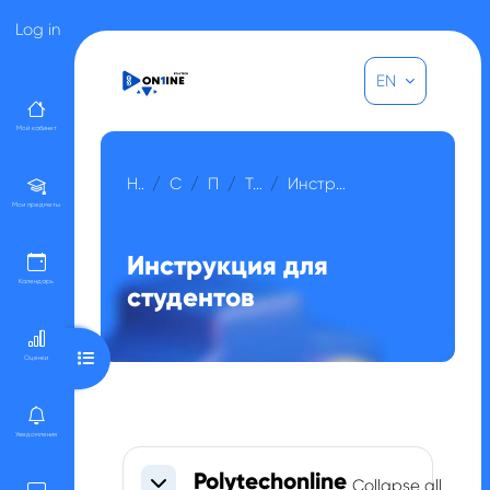
Skip to main content
Log in
EN
Мой кабинет
Home
Courses
Прочее
Тренинги
Инструкция для студентов
Мои предметы
Инструкция для
Календарь
студентов
Open course index
Оценки
Уведомления
Section outline
Polytechonline
Collapse all