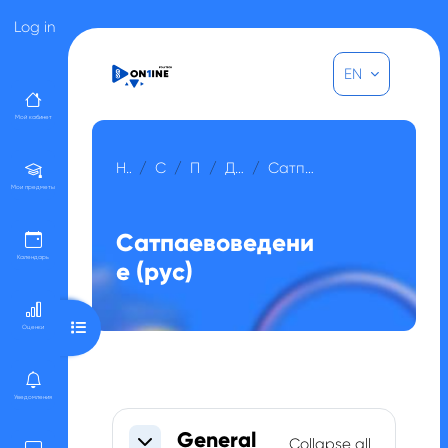
Skip to main content
Log in
EN
Мой кабинет
Home
Courses
Прочее
Для гостей
Сатпаевоведение (рус)
Мои предметы
Сатпаевоведени
Календарь
е (рус)
Open course index
Оценки
Уведомления
Section outline
General
Collapse all