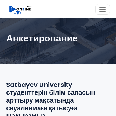
Анкетирование
Satbayev University
студенттерін білім сапасын
арттыру мақсатында
сауалнамаға қатысуға
шақырамыз