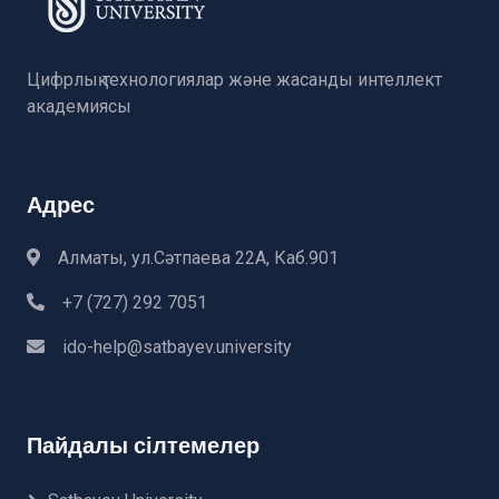
Цифрлық технологиялар және жасанды интеллект
академиясы
Адрес
Алматы, ул.Сәтпаева 22А, Каб.901
+7 (727) 292 7051
ido-help@satbayev.university
Пайдалы сілтемелер